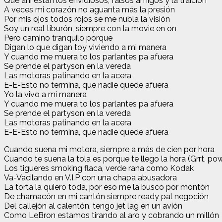
Que ahí están los envidiosos, falsos amigos y la traición”
A veces mi corazón no aguanta más la presión
Por mis ojos todos rojos se me nubla la visión
Soy un real tiburón, siempre con la movie en on
Pero camino tranquilo porque
Digan lo que digan toy viviendo a mi manera
Y cuando me muera to los parlantes pa afuera
Se prende el partyson en la vereda
Las motoras patinando еn la acera
E-E-Esto no termina, que nadiе quede afuera
Yo la vivo a mi manera
Y cuando me muera to los parlantes pa afuera
Se prende el partyson en la vereda
Las motoras patinando en la acera
E-E-Esto no termina, que nadie quede afuera
Cuando suena mi motora, siempre a más de cien por hora
Cuando te suena la tola es porque te llego la hora (Grrt, po
Los tigueres smoking flaca, verde rana como Kodak
Va-Vacilando en V.I.P con una chapa abusadora
La torta la quiero toda, por eso me la busco por montón
De chamacón en mi cantón siempre ready pal negoción
Del callejón al calentón, tengo jet lag en un avión
Como LeBron estamos tirando al aro y cobrando un millón