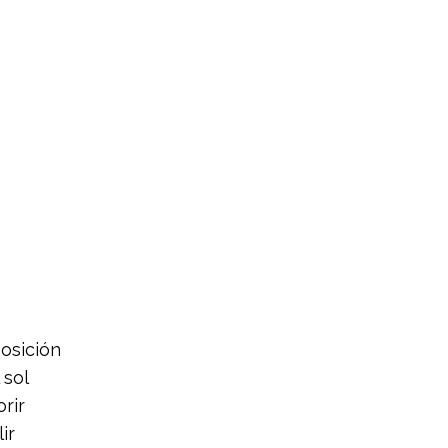
osición
 sol
rir
ir