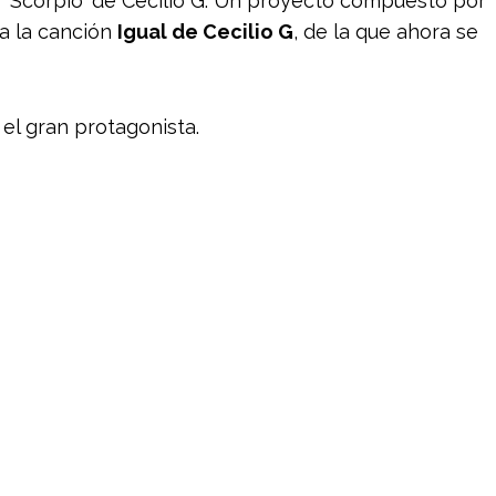
 ‘Scorpio‘ de Cecilio G. Un proyecto compuesto por
ra la canción
Igual de Cecilio G
, de la que ahora se
 el gran protagonista.