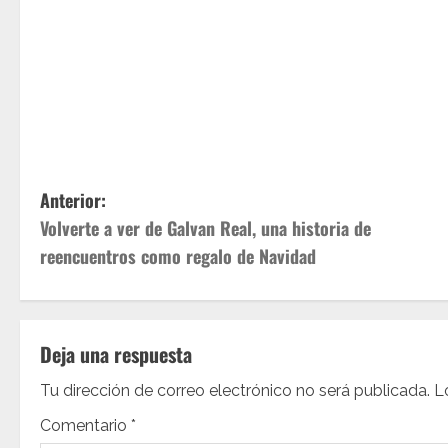
N
Anterior:
Volverte a ver de Galvan Real, una historia de
a
reencuentros como regalo de Navidad
v
e
Deja una respuesta
g
Tu dirección de correo electrónico no será publicada.
L
a
Comentario
*