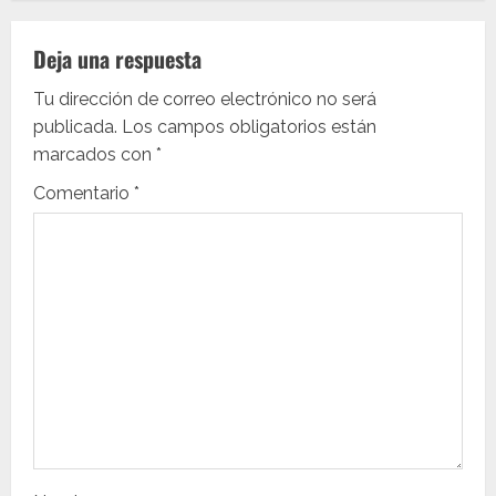
g
a
Deja una respuesta
c
Tu dirección de correo electrónico no será
i
publicada.
Los campos obligatorios están
marcados con
*
ó
Comentario
*
n
d
e
e
n
t