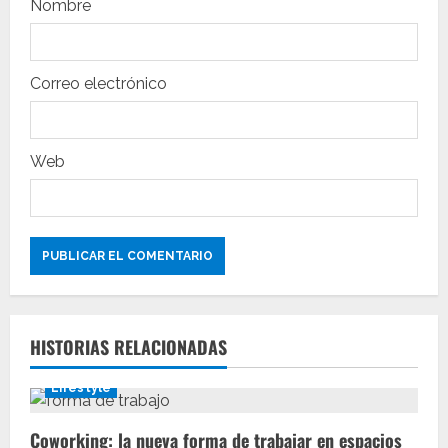
r
Nombre
a
Correo electrónico
d
a
Web
s
HISTORIAS RELACIONADAS
Lifestyle
Coworking: la nueva forma de trabajar en espacios