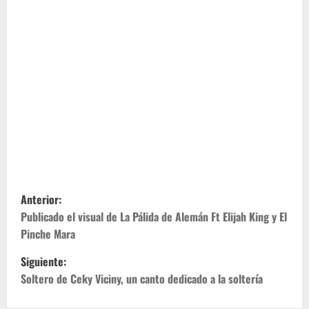
N
Anterior:
a
Publicado el visual de La Pálida de Alemán Ft Elijah King y El
Pinche Mara
v
Siguiente:
e
Soltero de Ceky Viciny, un canto dedicado a la soltería