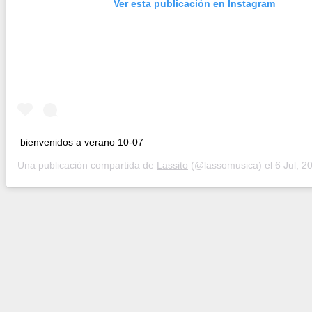
Ver esta publicación en Instagram
bienvenidos a verano 10-07
Una publicación compartida de
Lassito
(@lassomusica) el
6 Jul, 2020