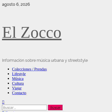
Saltar
agosto 6, 2026
al
contenido
El Zocco
Información sobre música urbana y streetstyle
Menú
Colecciones / Prendas
principal
Lifestyle
Música
Cultura
Viajar
Contacto
Buscar: