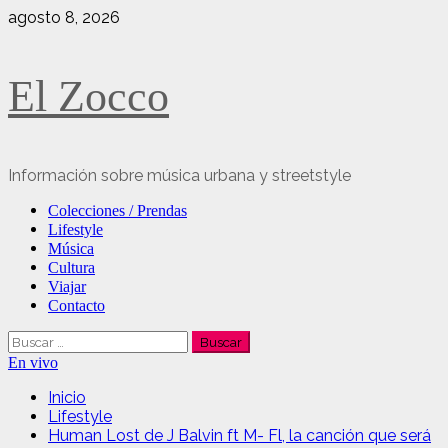
Saltar
agosto 8, 2026
al
contenido
El Zocco
Información sobre música urbana y streetstyle
Menú
Colecciones / Prendas
principal
Lifestyle
Música
Cultura
Viajar
Contacto
Buscar:
En vivo
Inicio
Lifestyle
Human Lost de J Balvin ft M- Fl, la canción que será