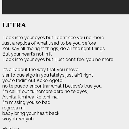
LETRA
I look into your eyes but I don’t see you no more
Just a replica of what used to be you before
You say all the right things, do all the right things
But your heart’s not in it
I look into your eyes but I just don’t feel you no more
It’s all about the way that you move
siento que algo in you lately’s just ain’t right
you’re fadin’ out Kokorogoto
no te puedo encontrar what I believe’s true you
I’m callin’ out tu nombre pero no te oyes,
Aishita Kimi wa Kokoni Inai
I’m missing you so bad,
regresa mi
baby bring your heart back
woyoh…woyoh…
Hold up