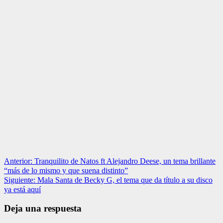
Navegación
Anterior:
Tranquilito de Natos ft Alejandro Deese, un tema brillante
“más de lo mismo y que suena distinto”
de
Siguiente:
Mala Santa de Becky G, el tema que da título a su disco
entradas
ya está aquí
Deja una respuesta