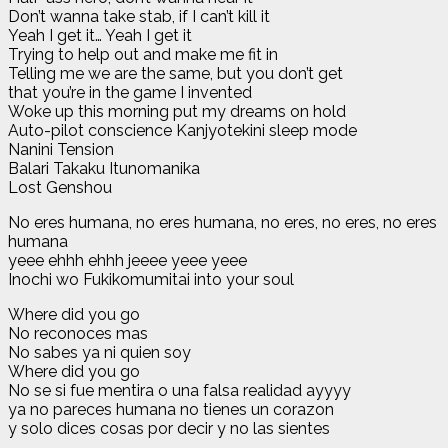
Don’t wanna take stab, if I can’t kill it
Yeah I get it… Yeah I get it
Trying to help out and make me fit in
Telling me we are the same, but you don’t get
that you’re in the game I invented
Woke up this morning put my dreams on hold
Auto-pilot conscience Kanjyotekini sleep mode
Nanini Tension
Balari Takaku Itunomanika
Lost Genshou
No eres humana, no eres humana, no eres, no eres, no eres
humana
yeee ehhh ehhh jeeee yeee yeee
Inochi wo Fukikomumitai into your soul
Where did you go
No reconoces mas
No sabes ya ni quien soy
Where did you go
No se si fue mentira o una falsa realidad ayyyy
ya no pareces humana no tienes un corazon
y solo dices cosas por decir y no las sientes