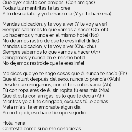
Que ayer saliste con amigas (Con amigas)
Todas tus mentiritas te las cree
Y tú desnúdate, y yo te haré mía (Y yo te haré mía)
Mandas ubicación, y te voy a ver (Y te voy a ver)
Siempre sabemos lo que vamos a hacer (Oh-oh)
Lo hacemos y nunca en el mismo hotel (No)
No dejamos rastro de que le eres infiel (Infiel)
Mandas ubicación, y te voy a ver (Chu-chu)
Siempre sabemos lo que vamos a hacer (Ah)
Chingamos y nunca en el mismo hotel
No dejamos rastro’de que le eres infiel
Me dices que yo te hago cosas que él nunca te hacía (Eh)
Que el blunt después del sexo, nunca lo prendía (Wuh)
Desde que chingamos, con él te sientes vacía (Ah)
Tú con ropa eres de él, sin ropita tú eres mía (Mía)
Que él está con amigas, es lo que te decía (Ah)
Mientras yo a ti te chingaba, excusas tú le ponías
Mala mía si te enamoraste algún día
Yo no lo jodí, eso hace tiempo se jodió
Hola, nena
Contesta como si no me conocieras