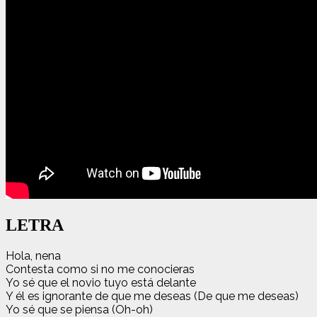
LETRA
Hola, nena
Contesta como si no me conocieras
Yo sé que el novio tuyo está delante
Y él es ignorante de que me deseas (De que me deseas)
Yo sé que se piensa (Oh-oh)