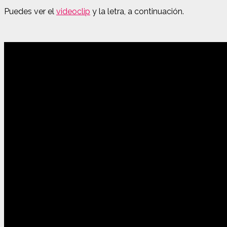
Puedes ver el
videoclip
y la letra, a continuación.