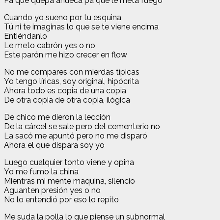
Pa que quepa ahueca pa que le meta fuego
Cuando yo sueno por tu esquina
Tú ni te imaginas lo que se te viene encima
Entiéndanlo
Le meto cabrón yes o no
Este parón me hizo crecer en flow
No me compares con mierdas típicas
Yo tengo líricas, soy original, hipócrita
Ahora todo es copia de una copia
De otra copia de otra copia, ilógica
De chico me dieron la lección
De la cárcel se sale pero del cementerio no
La sacó me apuntó pero no me disparó
Ahora el que dispara soy yo
Luego cualquier tonto viene y opina
Yo me fumo la china
Mientras mi mente maquina, silencio
Aguanten presión yes o no
No lo entendió por eso lo repito
Me suda la polla lo que piense un subnormal