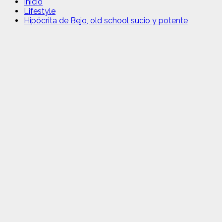
Inicio
Lifestyle
Hipócrita de Bejo, old school sucio y potente