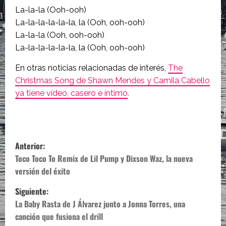
La-la-la (Ooh-ooh)
La-la-la-la-la-la, la (Ooh, ooh-ooh)
La-la-la (Ooh, ooh-ooh)
La-la-la-la-la-la, la (Ooh, ooh-ooh)
En otras noticias relacionadas de interés,
The
Christmas Song de Shawn Mendes y Camila Cabello
ya tiene vídeo, casero e íntimo
.
N
Anterior:
a
Toco Toco To Remix de Lil Pump y Dixson Waz, la nueva
versión del éxito
v
Siguiente:
e
La Baby Rasta de J Álvarez junto a Jonna Torres, una
canción que fusiona el drill