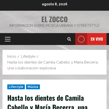
Saltar
agosto 8, 2026
al
contenido
EL ZOCCO
INFORMACIÓN SOBRE MÚSICA URBANA Y STREETSTYLE
EN VIVO
Menú
principal
Inicio
Lifestyle
Hasta los dientes de Camila Cabello y María Becerra,
una colaboración explosiva
Lifestyle
Música
Hasta los dientes de Camila
Cabello y María Becerra, una