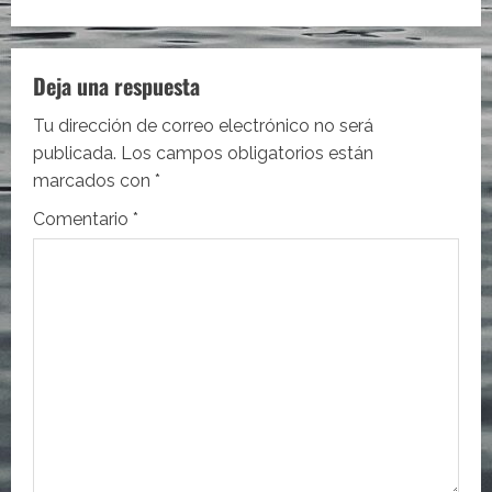
g
a
c
Deja una respuesta
i
Tu dirección de correo electrónico no será
publicada.
Los campos obligatorios están
ó
marcados con
*
n
Comentario
*
d
e
e
n
t