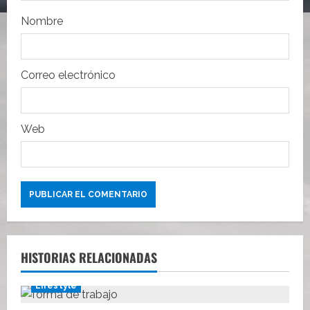
r
Nombre
a
d
Correo electrónico
a
s
Web
HISTORIAS RELACIONADAS
Lifestyle