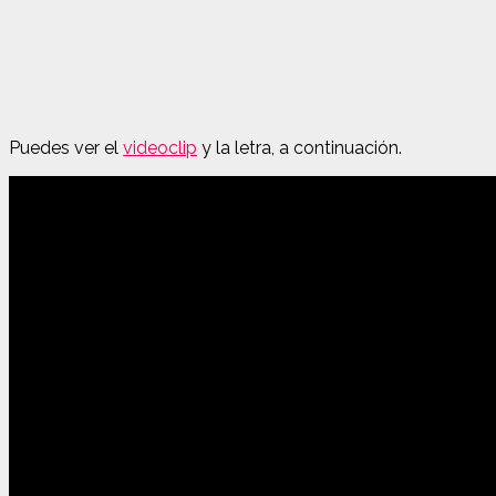
Puedes ver el
videoclip
y la letra, a continuación.