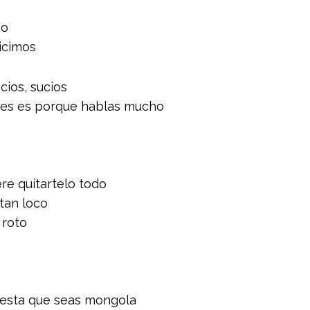
mo
icimos
cios, sucios
eres es porque hablas mucho
re quítartelo todo
 tan loco
 roto
lesta que seas mongola