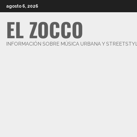
Saltar
agosto 6, 2026
al
EL ZOCCO
contenido
INFORMACIÓN SOBRE MÚSICA URBANA Y STREETSTY