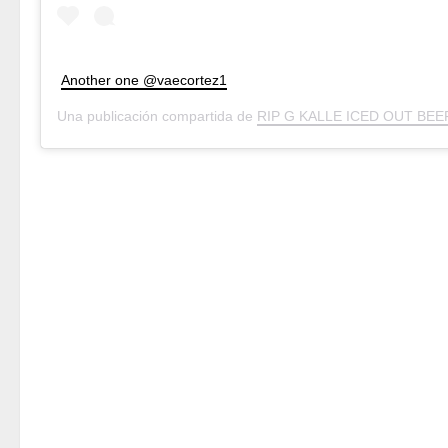
Another one @vaecortez1
Una publicación compartida de
RIP G KALLE ICED OUT BEE