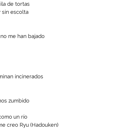
ila de tortas
sin escolta
 y no me han bajado
rminan incinerados
amos zumbido
como un río
, me creo Ryu (Hadouken)