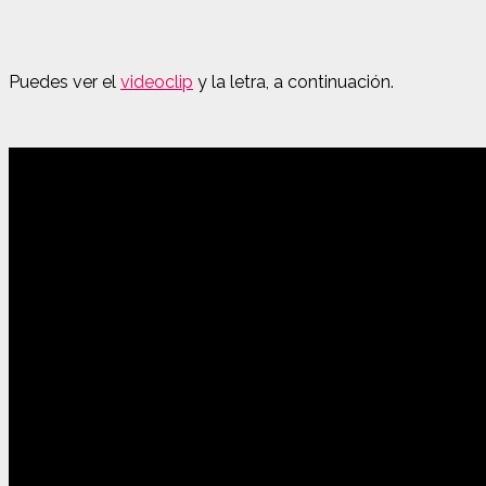
Puedes ver el
videoclip
y la letra, a continuación.