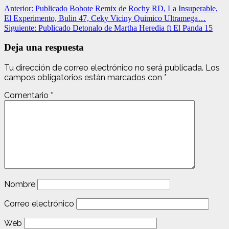
Anterior:
Publicado Bobote Remix de Rochy RD, La Insuperable,
El Experimento, Bulin 47, Ceky Viciny Quimico Ultramega…
Siguiente:
Publicado Detonalo de Martha Heredia ft El Panda 15
Deja una respuesta
Tu dirección de correo electrónico no será publicada.
Los
campos obligatorios están marcados con
*
Comentario
*
Nombre
Correo electrónico
Web