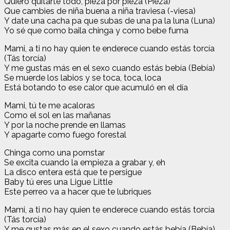
Quiero quitarte todo, pieza por pieza (Pieza)
Que cambies de niña buena a niña traviesa (-viesa)
Y date una cacha pa que subas de una pa la luna (Luna)
Yo sé que como baila chinga y como bebe fuma
Mami, a ti no hay quien te enderece cuando estás torcía
(Tás torcía)
Y me gustas más en el sexo cuando estás bebía (Bebía)
Se muerde los labios y se toca, toca, loca
Está botando to ese calor que acumuló en el día
Mami, tú te me acaloras
Como el sol en las mañanas
Y por la noche prende en llamas
Y apagarte como fuego forestal
Chinga como una pornstar
Se excita cuando la empieza a grabar y, eh
La disco entera está que te persigue
Baby tú eres una Ligue Little
Este perreo va a hacer que te lubriques
Mami, a ti no hay quien te enderece cuando estás torcía
(Tás torcía)
Y me gustas más en el sexo cuando estás bebía (Bebía)