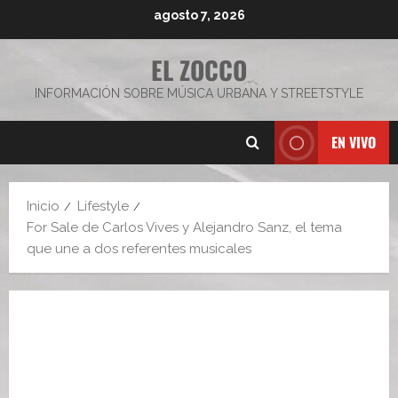
Saltar
agosto 7, 2026
al
contenido
EL ZOCCO
INFORMACIÓN SOBRE MÚSICA URBANA Y STREETSTYLE
EN VIVO
Inicio
Lifestyle
For Sale de Carlos Vives y Alejandro Sanz, el tema
que une a dos referentes musicales