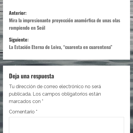
N
Anterior:
a
Mira la impresionante proyección anamórfica de unas olas
rompiendo en Seúl
v
Siguiente:
e
La Estación Eterna de Leiva, “cuarenta en cuarentena”
g
a
Deja una respuesta
c
Tu dirección de correo electrónico no será
i
publicada.
Los campos obligatorios están
marcados con
*
ó
Comentario
*
n