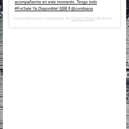
acompañarme en este momento. Tengo todo
#ForSale Ya Disponible! 🙌🏼⚱️@cumbiana
Una publicación compartida de
Carlos Vives
(@carlosvives) el