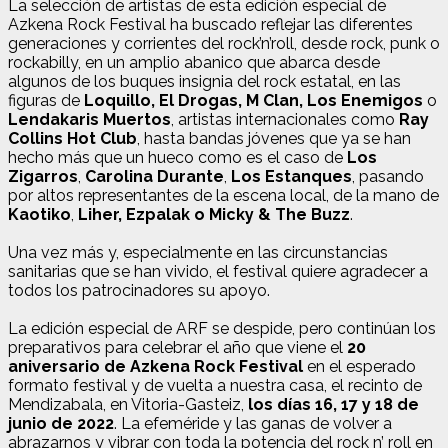
La selección de artistas de esta edición especial de
Azkena Rock Festival ha buscado reflejar las diferentes
generaciones y corrientes del rock’n’roll, desde rock, punk o
rockabilly, en un amplio abanico que abarca desde
algunos de los buques insignia del rock estatal, en las
figuras de
Loquillo, El Drogas, M Clan, Los Enemigos
o
Lendakaris Muertos
, artistas internacionales como
Ray
Collins Hot Club
, hasta bandas jóvenes que ya se han
hecho más que un hueco como es el caso de
Los
Zigarros
,
Carolina Durante
,
Los Estanques
, pasando
por altos representantes de la escena local, de la mano de
Kaotiko
,
Liher, Ezpalak o Micky & The Buzz
.
Una vez más y, especialmente en las circunstancias
sanitarias que se han vivido, el festival quiere agradecer a
todos los patrocinadores su apoyo.
La edición especial de ARF se despide, pero continúan los
preparativos para celebrar el año que viene el
20
aniversario
de Azkena Rock Festival
en el esperado
formato festival y de vuelta a nuestra casa, el recinto de
Mendizabala, en Vitoria-Gasteiz,
los días 16, 17 y 18 de
junio de 2022
. La efeméride y las ganas de volver a
abrazarnos y vibrar con toda la potencia del rock n’ roll en