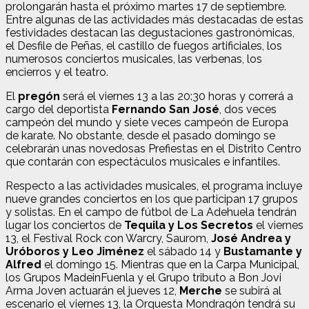
prolongarán hasta el próximo martes 17 de septiembre.
Entre algunas de las actividades más destacadas de estas
festividades destacan las degustaciones gastronómicas,
el Desfile de Peñas, el castillo de fuegos artificiales, los
numerosos conciertos musicales, las verbenas, los
encierros y el teatro.
El
pregón
será el viernes 13 a las 20:30 horas y correrá a
cargo del deportista
Fernando San José
, dos veces
campeón del mundo y siete veces campeón de Europa
de karate. No obstante, desde el pasado domingo se
celebrarán unas novedosas Prefiestas en el Distrito Centro
que contarán con espectáculos musicales e infantiles.
Respecto a las actividades musicales, el programa incluye
nueve grandes conciertos en los que participan 17 grupos
y solistas. En el campo de fútbol de La Adehuela tendrán
lugar los conciertos de
Tequila y Los Secretos
el viernes
13, el Festival Rock con Warcry, Saurom,
José Andrea y
Uróboros y Leo Jiménez
el sábado 14 y
Bustamante y
Alfred
el domingo 15. Mientras que en la Carpa Municipal,
los Grupos MadeinFuenla y el Grupo tributo a Bon Jovi
Arma Joven actuarán el jueves 12,
Merche
se subirá al
escenario el viernes 13, la Orquesta Mondragón tendrá su