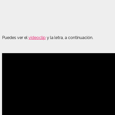
Puedes ver el
videoclip
y la letra, a continuación.