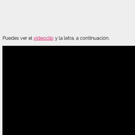
Puedes ver el
videoclip
y la letra, a continuación.