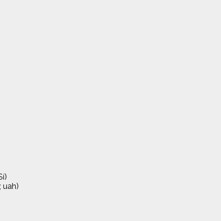
í)
; uah)