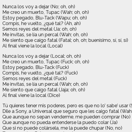
Nunca los voy a dejar (No; oh, oh)
Me creo un muerto, Tupac (Wah; oh, oh)
Estoy pegado, Blu-Tack (Wapu; oh, oh)
Compis, he vuelto, ¿qué tal? (Ah, ah)
Semos reyes del metal (Ja; oh, oh)
Me invitas, se lía un percal (Wah; oh, oh)
Me siento que caigo fatal (Fatal; oh, oh; buenísimo, sí, sí, sí)
Al final viene la local (Local)
Nunca los voy a dejar (Local; oh, oh)
Me creo un muerto, Tupac (Fuck; oh, oh)
Estoy pegado, Blu-Tack (Fuck)
Compis, he vuelto, ¿qué tal? (Fuck)
Semos reyes del metal (Fuck)
Me invitas, se lía un percal (Wah; oh, oh)
Me siento que caigo fatal (Jaja; oh, oh)
Al final viene la local (Dice)
Tú quieres tener mis poderes, pero es que no lo’ sabe’ usar (S
Dile a Sony, a Universal que seguro que les caigo fatal (Wah
Que aunque no sepan venderme, me pueden comprar (No)
Que aunque no pueda entenderse la puedo colar (Ja)
Que si no puede colársela, me la puede chupar (No, no)