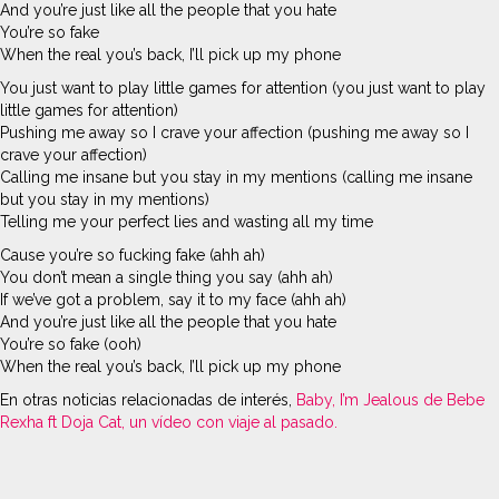
And you’re just like all the people that you hate
You’re so fake
When the real you’s back, I’ll pick up my phone
You just want to play little games for attention (you just want to play
little games for attention)
Pushing me away so I crave your affection (pushing me away so I
crave your affection)
Calling me insane but you stay in my mentions (calling me insane
but you stay in my mentions)
Telling me your perfect lies and wasting all my time
Cause you’re so fucking fake (ahh ah)
You don’t mean a single thing you say (ahh ah)
If we’ve got a problem, say it to my face (ahh ah)
And you’re just like all the people that you hate
You’re so fake (ooh)
When the real you’s back, I’ll pick up my phone
En otras noticias relacionadas de interés,
Baby, I’m Jealous de Bebe
Rexha ft Doja Cat, un vídeo con viaje al pasado.