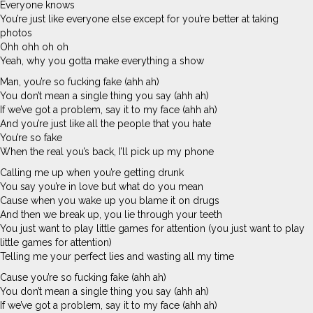
Everyone knows
You’re just like everyone else except for you’re better at taking
photos
Ohh ohh oh oh
Yeah, why you gotta make everything a show
Man, you’re so fucking fake (ahh ah)
You don’t mean a single thing you say (ahh ah)
If we’ve got a problem, say it to my face (ahh ah)
And you’re just like all the people that you hate
You’re so fake
When the real you’s back, I’ll pick up my phone
Calling me up when you’re getting drunk
You say you’re in love but what do you mean
Cause when you wake up you blame it on drugs
And then we break up, you lie through your teeth
You just want to play little games for attention (you just want to play
little games for attention)
Telling me your perfect lies and wasting all my time
Cause you’re so fucking fake (ahh ah)
You don’t mean a single thing you say (ahh ah)
If we’ve got a problem, say it to my face (ahh ah)