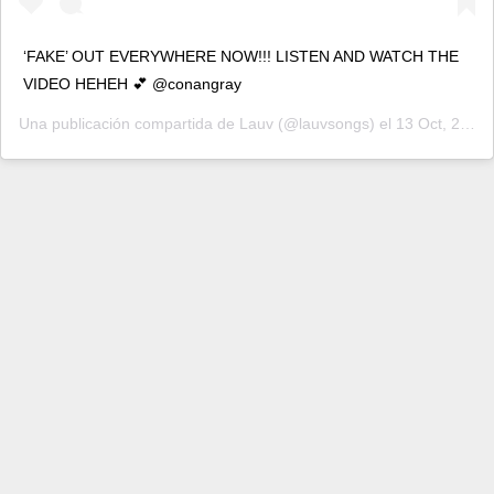
‘FAKE’ OUT EVERYWHERE NOW!!! LISTEN AND WATCH THE
VIDEO HEHEH 💕 @conangray
Una publicación compartida de
Lauv
(@lauvsongs) el
13 Oct, 2020 a las 9:18 PDT