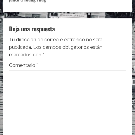
g
a
c
Deja una respuesta
i
Tu dirección de correo electrónico no será
publicada.
Los campos obligatorios están
ó
marcados con
*
n
Comentario
*
d
e
e
n
t