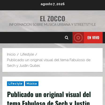
Saltar
agosto 7, 2026
al
contenido
EL ZOCCO
INFORMACIÓN SOBRE MÚSICA URBANA Y STREETSTYLE
EN VIVO
Inicio
Lifestyle
Publicado un original visual del tema Fabuloso de
Sech y Justin Quiles
Lifestyle
Música
Publicado un original visual del
tema Fabuloso de Sech y Justin