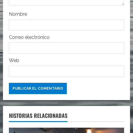
r
Nombre
a
d
Correo electrónico
a
s
Web
HISTORIAS RELACIONADAS