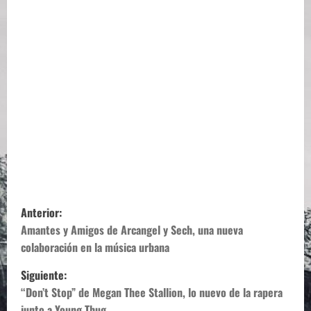
N
Anterior:
a
Amantes y Amigos de Arcangel y Sech, una nueva
colaboración en la música urbana
v
Siguiente:
e
“Don’t Stop” de Megan Thee Stallion, lo nuevo de la rapera
junto a Young Thug