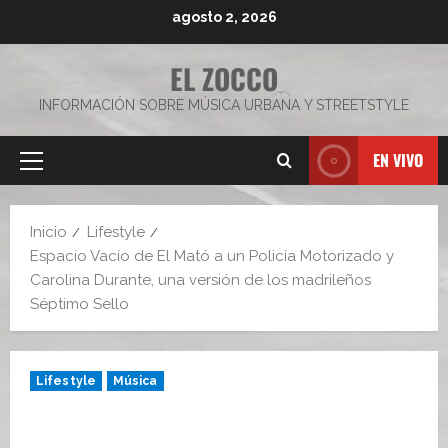
Saltar
agosto 2, 2026
al
contenido
EL ZOCCO
INFORMACIÓN SOBRE MÚSICA URBANA Y STREETSTYLE
EN VIVO
Menú
principal
Inicio
Lifestyle
Espacio Vacío de El Mató a un Policía Motorizado y
Carolina Durante, una versión de los madrileños
Séptimo Sello
Lifestyle
Música