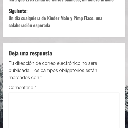
a
Siguiente:
v
Un día cualquiera de Kinder Malo y Pimp Flaco, una
e
colaboración esperada
g
a
Deja una respuesta
c
Tu dirección de correo electrónico no será
i
publicada.
Los campos obligatorios están
marcados con
*
ó
Comentario
*
n
d
e