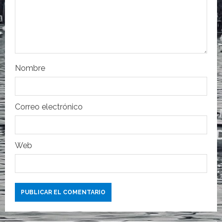
e
n
t
r
Nombre
a
Correo electrónico
d
a
Web
s