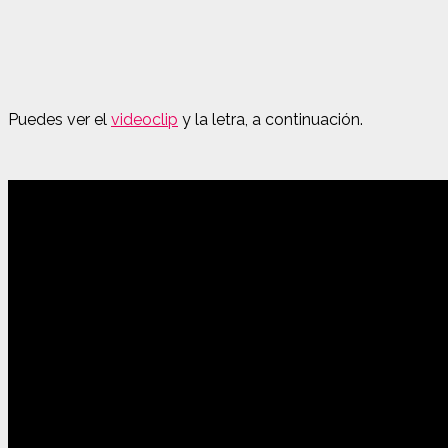
Puedes ver el
videoclip
y la letra, a continuación.