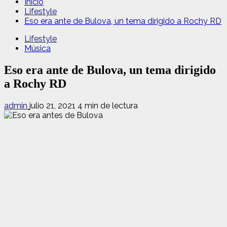
Inicio
Lifestyle
Eso era ante de Bulova, un tema dirigido a Rochy RD
Lifestyle
Música
Eso era ante de Bulova, un tema dirigido
a Rochy RD
admin
julio 21, 2021
4 min de lectura