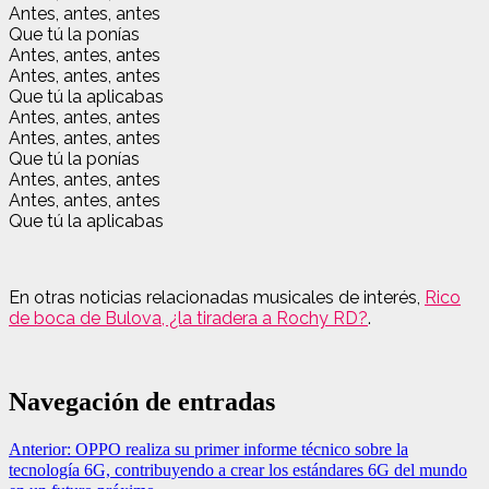
Antes, antes, antes
Que tú la ponías
Antes, antes, antes
Antes, antes, antes
Que tú la aplicabas
Antes, antes, antes
Antes, antes, antes
Que tú la ponías
Antes, antes, antes
Antes, antes, antes
Que tú la aplicabas
En otras noticias relacionadas musicales de interés,
Rico
de boca de Bulova, ¿la tiradera a Rochy RD?
.
Navegación de entradas
Anterior:
OPPO realiza su primer informe técnico sobre la
tecnología 6G, contribuyendo a crear los estándares 6G del mundo