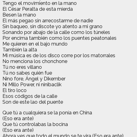
Tengo el movimiento en la mano
El César Peralta de esta mierda
Besen la mano
El más pegao sin arrecostarme de nadie
Sin baqueo, sin discote yo atento a mi grano
Sonando por abajo de la calle como los túneles
Por encima también como los puentes peatonales
Me quieren en el bajo mundo
También la alta
Mi música es de los disco corre por los matorrales
No menciona los chonchone
Tú no eres villano
Tú no sabes quién fue
Nino fore, Ángel y Dikember
Ni Millo Power, ni ninibaclik
El tiro loco
Esos códigos de la calle
Son de este lao del puente
Que tú a cualquiera se la ponía en China
(Eso era ante)
Que tú controlabas la bocina
(Eso era ante)
Ahora ves que todo el mundo se te vira (Eso era ante)