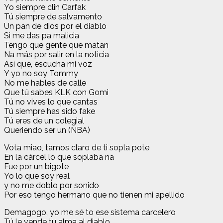
Yo siempre clin Carfak
Tú siempre de salvamento
Un pan de dios por el diablo
Si me das pa malicia
Tengo que gente que matan
Na más por salir en la noticia
Así que, escucha mi voz
Y yo no soy Tommy
No me hables de calle
Que tú sabes KLK con Gomi
Tú no vives lo que cantas
Tú siempre has sido fake
Tú eres de un colegial
Queriendo ser un (NBA)
Vota miao, tamos claro de ti sopla pote
En la cárcel lo que soplaba na
Fue por un bigote
Yo lo que soy real
y no me doblo por sonido
Por eso tengo hermano que no tienen mi apellido
Demagogo, yo me sé to ese sistema carcelero
Tú le vende tu alma al diablo