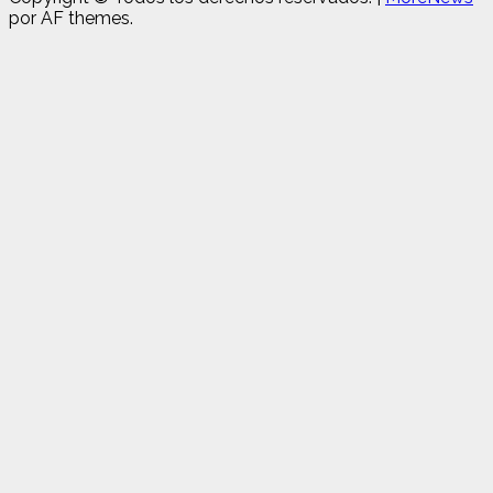
por AF themes.