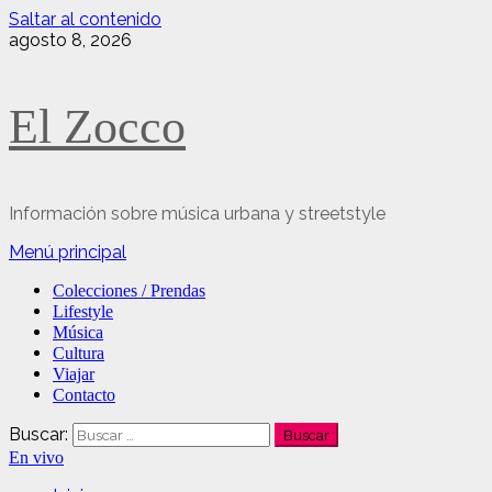
Saltar al contenido
agosto 8, 2026
El Zocco
Información sobre música urbana y streetstyle
Menú principal
Colecciones / Prendas
Lifestyle
Música
Cultura
Viajar
Contacto
Buscar:
En vivo