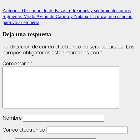
Navegación
Anterior:
Desconocido de Kaze, reflexiones y sentimientos puros
Siguiente:
Modo Avión de Cariño y Natalia Lacunza, una canción
de
para volar en tierra
entradas
Deja una respuesta
Tu dirección de correo electrónico no será publicada.
Los
campos obligatorios están marcados con
*
Comentario
*
Nombre
Correo electrónico