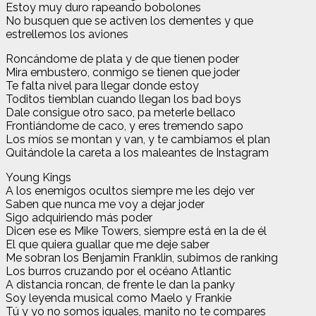
Estoy muy duro rapeando bobolones
No busquen que se activen los dementes y que
estrellemos los aviones
Roncándome de plata y de que tienen poder
Mira embustero, conmigo se tienen que joder
Te falta nivel para llegar donde estoy
Toditos tiemblan cuando llegan los bad boys
Dale consigue otro saco, pa meterle bellaco
Frontiándome de caco, y eres tremendo sapo
Los míos se montan y van, y te cambiamos el plan
Quitándole la careta a los maleantes de Instagram
Young Kings
A los enemigos ocultos siempre me les dejo ver
Saben que nunca me voy a dejar joder
Sigo adquiriendo más poder
Dicen ese es Mike Towers, siempre está en la de él
El que quiera guallar que me deje saber
Me sobran los Benjamin Franklin, subimos de ranking
Los burros cruzando por el océano Atlantic
A distancia roncan, de frente le dan la panky
Soy leyenda musical como Maelo y Frankie
Tú y yo no somos iguales, manito no te compares