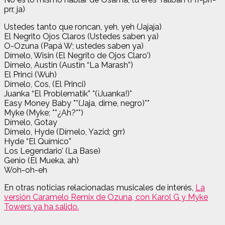
prr, ja)
Ustedes tanto que roncan, yeh, yeh (Jajaja)
El Negrito Ojos Claros (Ustedes saben ya)
O-Ozuna (Papá W; ustedes saben ya)
Dímelo, Wisin (El Negrito de Ojos Claro’)
Dímelo, Austin (Austin “La Marash”)
El Princi (Wuh)
Dímelo, Cos, (El Princi)
Juanka “El Problematik” *(¡Juanka!)*
Easy Money Baby **(Jaja, dime, negro)**
Myke (Myke; **¿Ah?**)
Dímelo, Gotay
Dímelo, Hyde (Dímelo, Yazid; grr)
Hyde “El Químico”
Los Legendario’ (La Base)
Genio (El Mueka, ah)
Woh-oh-eh
En otras noticias relacionadas musicales de interés,
La
versión Caramelo Remix de Ozuna, con Karol G y Myke
Towers ya ha salido.