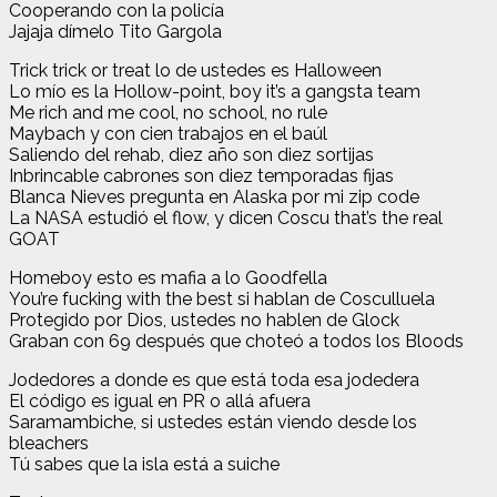
Cooperando con la policía
Jajaja dímelo Tito Gargola
Trick trick or treat lo de ustedes es Halloween
Lo mío es la Hollow-point, boy it’s a gangsta team
Me rich and me cool, no school, no rule
Maybach y con cien trabajos en el baúl
Saliendo del rehab, diez año son diez sortijas
Inbrincable cabrones son diez temporadas fijas
Blanca Nieves pregunta en Alaska por mi zip code
La NASA estudió el flow, y dicen Coscu that’s the real
GOAT
Homeboy esto es mafia a lo Goodfella
You’re fucking with the best si hablan de Cosculluela
Protegido por Dios, ustedes no hablen de Glock
Graban con 69 después que choteó a todos los Bloods
Jodedores a donde es que está toda esa jodedera
El código es igual en PR o allá afuera
Saramambiche, si ustedes están viendo desde los
bleachers
Tú sabes que la isla está a suiche