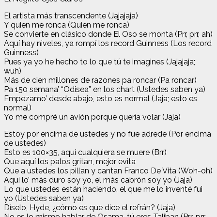
El artista más transcendente (Jajajaja)
Y quien me ronca (Quien me ronca)
Se convierte en clásico donde El Oso se monta (Prr, prr, ah)
Aquí hay niveles, ya rompí los record Guinness (Los record
Guinness)
Pues ya yo he hecho to lo que tú te imagines (Jajajaja;
wuh)
Más de cien millones de razones pa roncar (Pa roncar)
Pa 150 semana’ “Odisea” en los chart (Ustedes saben ya)
Empezamo’ desde abajo, esto es normal (Jaja; esto es
normal)
Yo me compré un avión porque quería volar (Jaja)
Estoy por encima de ustedes y no fue adrede (Por encima
de ustedes)
Esto es 100×35, aquí cualquiera se muere (Brr)
Que aquí los palos gritan, mejor evita
Que a ustedes los pillan y cantan Franco De Vita (Woh-oh)
Aquí lo’ más duro soy yo, el más cabrón soy yo (Jaja)
Lo que ustedes están haciendo, el que me lo inventé fui
yo (Ustedes saben ya)
Díselo, Hyde, ¿cómo es que dice el refrán? (Jaja)
No es lo mismo hablar de Osama, tú eres Taliban (Prr-prr-