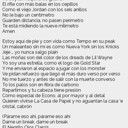
El rifle con más balas en los cepillos
Como el viejo Jordan con los seis anillos
No le bajo un centímetro
Guarden distancia, no pasen perímetro
Te está midiendo la nueve milímetro
Amen
Estoy aquí de pie y con vida como Tempo en su peak
Un maleanteo sin mí es como Nueva York sin los Knicks
Jeje … yo nunca salgo plain
Las moñas son del color de los dreads de Lil Wayne
Yo soy una estrella, como el logo de Gold Star
Y me enviaron al espacio a jugar con los monster
Ve pidan refuerzo que llegó el más duro verso por verso
No me tuerzo y antes de salir con la muerte converso
To los palos son en fibra de carbono
Repartimos y tu cabeza tiene presión
Como especial de Econo, al por mayor y al detal
Quieren vivirse La Casa de Papel y no aguantan la casa ‘e
cristal, cabrón
(Párame eso ahí, párame eso ahí
Dame un break, dame un break
El Negrito Ojos Claro’s