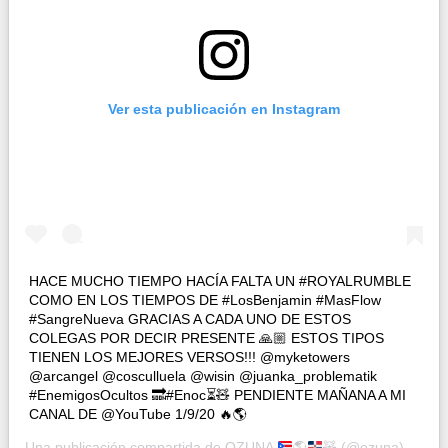
Ver esta publicación en Instagram
HACE MUCHO TIEMPO HACÍA FALTA UN #ROYALRUMBLE
COMO EN LOS TIEMPOS DE #LosBenjamin #MasFlow
#SangreNueva GRACIAS A CADA UNO DE ESTOS
COLEGAS POR DECIR PRESENTE 🙏🏼 ESTOS TIPOS
TIENEN LOS MEJORES VERSOS!!! @myketowers
@arcangel @cosculluela @wisin @juanka_problematik
#EnemigosOcultos 🔜#Enoc⏳🧸 PENDIENTE MAÑANA A MI
CANAL DE @YouTube 1/9/20 🔥🌎
Una publicación compartida de
OZUNA
🌎
🧸
(@ozuna) el
31 