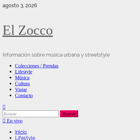
Saltar
agosto 3, 2026
al
contenido
El Zocco
Información sobre música urbana y streetstyle
Menú
Colecciones / Prendas
principal
Lifestyle
Música
Cultura
Viajar
Contacto
Buscar:
En vivo
Inicio
Lifestyle