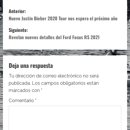
N
Anterior:
a
Nuevo Justin Bieber 2020 Tour nos espera el próximo año
Siguiente:
v
Revelan nuevos detalles del Ford Focus RS 2021
e
g
Deja una respuesta
a
Tu dirección de correo electrónico no será
c
publicada.
Los campos obligatorios están
i
marcados con
*
Comentario
*
ó
n