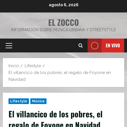
Saltar
agosto 6, 2026
al
contenido
EL ZOCCO
INFORMACIÓN SOBRE MÚSICA URBANA Y STREETSTYLE
EN VIVO
Menú
principal
Inicio
Lifestyle
El villancico de los pobres, el regalo de Foyone en
Navidad
Lifestyle
Música
El villancico de los pobres, el
regalo de Foyone en Navidad