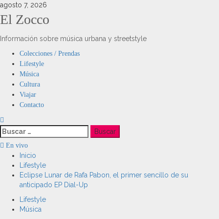
Saltar
agosto 7, 2026
al
El Zocco
contenido
Información sobre música urbana y streetstyle
Menú
Colecciones / Prendas
principal
Lifestyle
Música
Cultura
Viajar
Contacto
Buscar:
En vivo
Inicio
Lifestyle
Eclipse Lunar de Rafa Pabon, el primer sencillo de su
anticipado EP Dial-Up
Lifestyle
Música