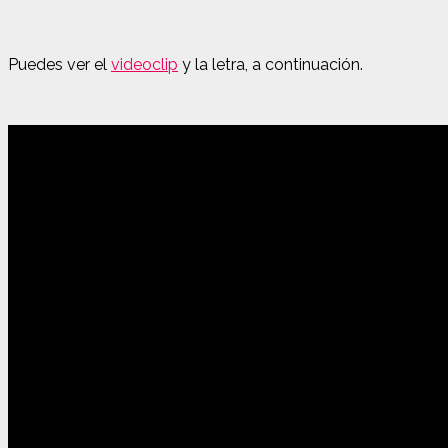
Puedes ver el
videoclip
y la letra, a continuación.