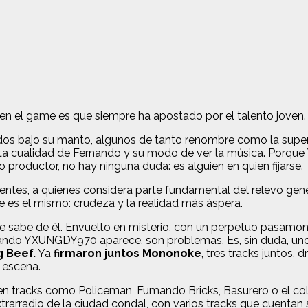
 en el game es que siempre ha apostado por el talento joven.
idos bajo su manto, algunos de tanto renombre como la superes
sta cualidad de Fernando y su modo de ver la música. Porque
 productor, no hay ninguna duda: es alguien en quien fijarse.
entes, a quienes considera parte fundamental del relevo gen
be es el mismo: crudeza y la realidad más áspera.
 sabe de él. Envuelto en misterio, con un perpetuo pasamontañ
Cuando YXUNGDY970 aparece, son problemas. Es, sin duda, uno 
g Beef.
Ya
firmaron juntos
Mononoke
, tres tracks juntos, 
 escena.
f en tracks como Policeman, Fumando Bricks, Basurero o el 
extrarradio de la ciudad condal, con varios tracks que cuentan