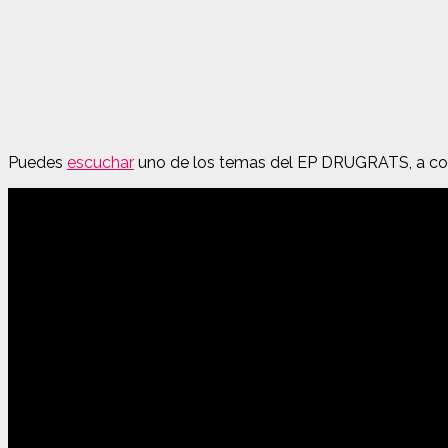
Puedes
escuchar
uno de los temas del EP DRUGRATS, a con