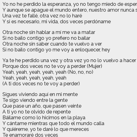
Yo no he perdido la esperanza, yo no tengo miedo de esper
Y aunque se apague el mundo entero, nuestro amor nunca s
Una vez te fallé, otra vez no lo haré
Y si es necesario, mi vida, dos veces perdóname
Otra noche sin hablar a mí me va a matar
Si no bailo contigo yo prefiero no bailar
Otra noche sin saber cuando te vuelvo a ver
Si no bailo contigo yo me voy a enloquecer, hey
Ya te hе perdido una vez y otra vez yo no lo vuеlvo a hacer
Porque dos veces no te voy a perder (Mujer)
Yeah, yeah, yeah, yeah, yeah (No, no, no)
Yeah, yeah, yeah, yeah, yeah
(A ti dos veces no te voy a perder)
Sigues viviendo aquí en mi mente
Te sigo viendo entre la gente
Que pase un año, que pasen veinte
A ti yo no te olvido de repente
Báilame como lo hicimos en la playa
Y cántame mientras que todo el mundo calla
Y quiéreme, yo te daré lo que mereces
Te enamoraré dos veces