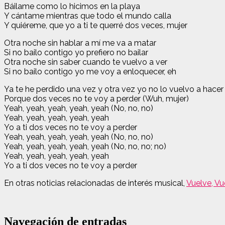
Báilame como lo hicimos en la playa
Y cántame mientras que todo el mundo calla
Y quiéreme, que yo a ti te querré dos veces, mujer
Otra noche sin hablar a mí me va a matar
Si no bailo contigo yo prefiero no bailar
Otra noche sin saber cuando te vuelvo a ver
Si no bailo contigo yo me voy a enloquecer, eh
Ya te he perdido una vez y otra vez yo no lo vuelvo a hacer
Porque dos veces no te voy a perder (Wuh, mujer)
Yeah, yeah, yeah, yeah, yeah (No, no, no)
Yeah, yeah, yeah, yeah, yeah
Yo a ti dos veces no te voy a perder
Yeah, yeah, yeah, yeah, yeah (No, no, no)
Yeah, yeah, yeah, yeah, yeah (No, no, no; no)
Yeah, yeah, yeah, yeah, yeah
Yo a ti dos veces no te voy a perder
En otras noticias relacionadas de interés musical
,
Vuelve, Vu
Navegación de entradas