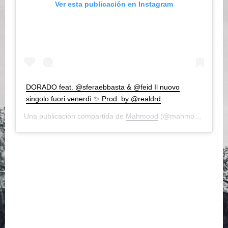
Ver esta publicación en Instagram
DORADO feat. @sferaebbasta & @feid Il nuovo
singolo fuori venerdì ✨ Prod. by @realdrd
Una publicación compartida de
Mahmood
(@mahmood) el
6 Ju