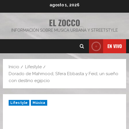
Saltar
agosto 1, 2026
al
contenido
EL ZOCCO
INFORMACIÓN SOBRE MÚSICA URBANA Y STREETSTYLE
EN VIVO
Inicio
Lifestyle
Dorado de Mahmood, Sfera Ebbasta y Feid, un sueño
con destino egipcio
Lifestyle
Música