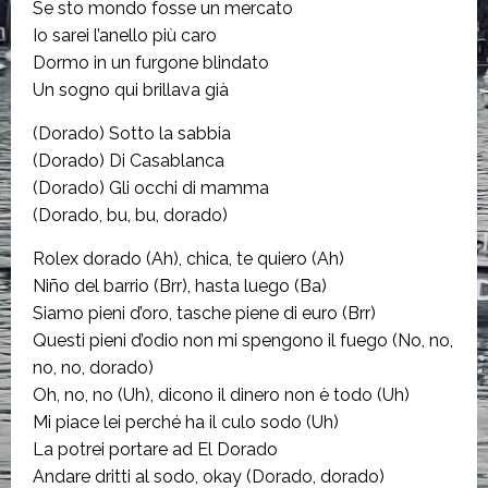
Se sto mondo fosse un mercato
Io sarei l’anello più caro
Dormo in un furgone blindato
Un sogno qui brillava già
(Dorado) Sotto la sabbia
(Dorado) Di Casablanca
(Dorado) Gli occhi di mamma
(Dorado, bu, bu, dorado)
Rolex dorado (Ah), chica, te quiero (Ah)
Niño del barrio (Brr), hasta luego (Ba)
Siamo pieni d’oro, tasche piene di euro (Brr)
Questi pieni d’odio non mi spengono il fuego (No, no,
no, no, dorado)
Oh, no, no (Uh), dicono il dinero non è todo (Uh)
Mi piace lei perché ha il culo sodo (Uh)
La potrei portare ad El Dorado
Andare dritti al sodo, okay (Dorado, dorado)