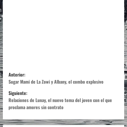
N
Anterior:
a
Sugar Mami de La Zowi y Albany, el combo explosivo
Siguiente:
v
Relaciones de Lunay, el nuevo tema del joven con el que
e
proclama amores sin contrato
g