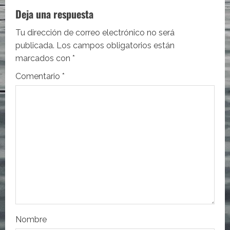
a
Deja una respuesta
c
Tu dirección de correo electrónico no será
i
publicada.
Los campos obligatorios están
marcados con
*
ó
Comentario
*
n
d
e
e
n
t
r
Nombre