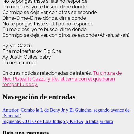
No te pongas triste si ella no responde
Tú me dices, yo te busco, dime dónde
Conmigo se deja ver, con otras se esconde
Dime-Dime-Dime dónde, dime dónde
No te pongas triste si el tipo no responde
Tú me dices, yo te busco, dime dónde
Conmigo se deja ver, con otros se esconde (Ah-ah, ah-ah)
Ey, yo, Cazzu
The motherfucker Big One
Ay, Justin Quiles, baby
Tu nena trampa
En otras noticias relacionadas de interés,
Tu cintura de
Neo Pistea ft Cazzu y Rei, el tema con el que harán
romper tu body.
Navegación de entradas
Anterior:
Combo la L de Beny Jr y El Guincho, segundo avance de
‘Samurai’
Siguiente:
CULO de Lola Indigo y KHEA, a trabajar duro
Deja una respuesta