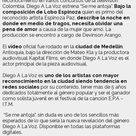
reconocimiento en varios concursos de la televisión
Colombia, Diego A La Voz estrena “Se me antoja”.
Bajo la
composición de Lobo Espinoza
quien es primo del
reconocido artista Espinoza Paz,
describe la noche en
donde en medio de tragos, necesita olvidar una
pena de amor
a causa de la mujer que amó. La
producción se encontró a cargo de Devinson Arango.
El
video
oficial fue rodado en la
ciudad de Medellín
,
Antioquia, bajo la dirección de Mateo Kla y la productora
audiovisual Kapital Films, en donde Diego A La Voz es el
actor principal de la pieza audiovisual.
Diego A La Voz es
uno de los artistas con mayor
reconocimiento en la ciudad siendo tendencia en
redes sociales
por su contenido, tener más de 5 años
dedicados totalmente al género popular y ser el ganador
como solista juvenil en el festival de la canción E.P.A –
I.T.M.
“Se me antoja”. sin duda es uno de los sencillos más
esperados de lo que sería la nueva revelación del género
Diego A La Voz. Disponible en todas las plataformas
digitales.