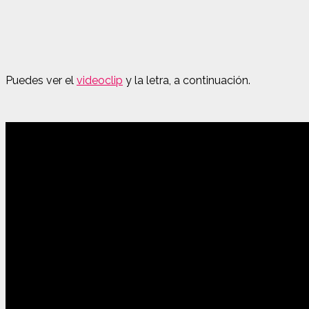
Puedes ver el
videoclip
y la letra, a continuación.