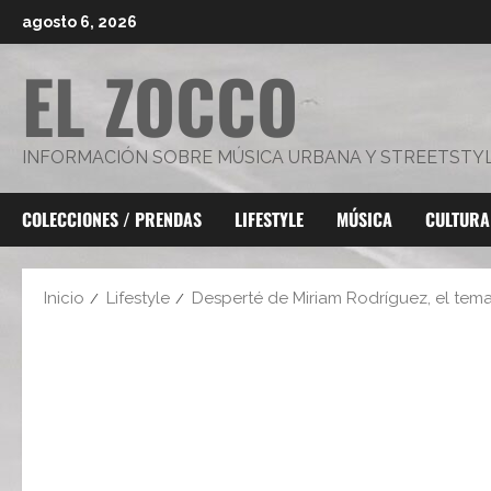
Saltar
agosto 6, 2026
al
EL ZOCCO
contenido
INFORMACIÓN SOBRE MÚSICA URBANA Y STREETSTY
COLECCIONES / PRENDAS
LIFESTYLE
MÚSICA
CULTURA
Inicio
Lifestyle
Desperté de Miriam Rodríguez, el tem