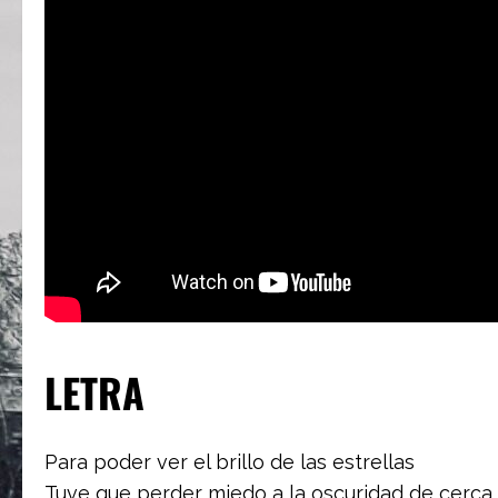
LETRA
Para poder ver el brillo de las estrellas
Tuve que perder miedo a la oscuridad de cerca