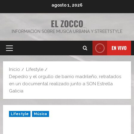
Saltar
agosto 1, 2026
al
contenido
EL ZOCCO
INFORMACIÓN SOBRE MÚSICA URBANA Y STREETSTYLE
EN VIVO
Menú
principal
Inicio
Lifestyle
Depedro y el orgullo de barrio madrileño, retratados
en un documental realizado junto a SON Estrella
Galicia
Lifestyle
Música