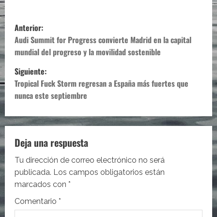
N
Anterior:
a
Audi Summit for Progress convierte Madrid en la capital
mundial del progreso y la movilidad sostenible
v
Siguiente:
e
Tropical Fuck Storm regresan a España más fuertes que
nunca este septiembre
g
a
c
Deja una respuesta
i
Tu dirección de correo electrónico no será
publicada.
Los campos obligatorios están
ó
marcados con
*
n
Comentario
*