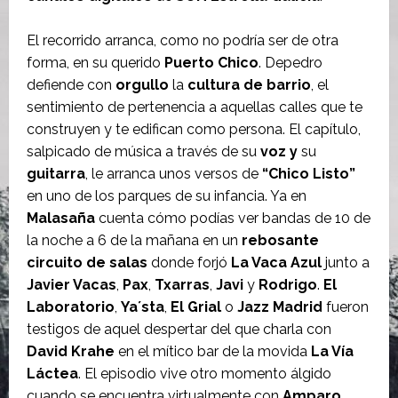
El recorrido arranca, como no podría ser de otra
forma, en su querido
Puerto Chico
. Depedro
defiende con
orgullo
la
cultura de barrio
, el
sentimiento de pertenencia a aquellas calles que te
construyen y te edifican como persona. El capítulo,
salpicado de música a través de su
voz y
su
guitarra
, le arranca unos versos de
“Chico Listo”
en uno de los parques de su infancia. Ya en
Malasaña
cuenta cómo podías ver bandas de 10 de
la noche a 6 de la mañana en un
rebosante
circuito de salas
donde forjó
La Vaca Azul
junto a
Javier Vacas
,
Pax
,
Txarras
,
Javi
y
Rodrigo
.
El
Laboratorio
,
Ya´sta
,
El Grial
o
Jazz Madrid
fueron
testigos de aquel despertar del que charla con
David Krahe
en el mítico bar de la movida
La Vía
Láctea
. El episodio vive otro momento álgido
cuando se encuentra virtualmente con
Amparo