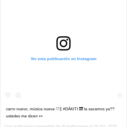
Ver esta publicación en Instagram
carro nuevo, música nueva 🤍🍾 #DÁKITI 🔜 la sacamos ya??
ustedes me dicen 👀
Una publicación compartida de @
badbunnypr
el
26 Oct, 2020 a las 9:43 PDT