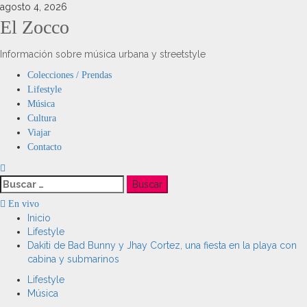
Saltar
agosto 4, 2026
al
El Zocco
contenido
Información sobre música urbana y streetstyle
Menú
Colecciones / Prendas
principal
Lifestyle
Música
Cultura
Viajar
Contacto
Buscar:
En vivo
Inicio
Lifestyle
Dakiti de Bad Bunny y Jhay Cortez, una fiesta en la playa con
cabina y submarinos
Lifestyle
Música