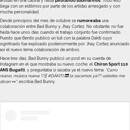
artistas en una cabina y hasta
pilotando submarinos
. Todo ello
llega con un estilimos por parte de los artistas arriesgado y con
mucha personalidad.
Desde principios del mes de octubre se
rumoreaba
una
colaboración entre Bad Bunny y Jhay Cortez. No obstante, no fue
hasta hace unos días cuando el trabajo conjunto fue confirmado.
Puesto que Benito publicó un tuit con la palabra Dakiti cuyo
significado fue explicado posteriormente por Jhay Cortez anunciado
así el nuevo tema colaboración de ambos.
Hace tres días, Bad Bunny publicó un post en su cuenta de
Instagram en el que mostraba su nuevo coche, el
Chiron Sport 110
ANS Bugatti
, y preguntaba si sacaba ya el nuevo tema.
“Carro
nuevo, música nueva 🤍🍾 #DÁKITI 🔜 la sacamos ya?? ustedes me
dicen 👀”
, escribía Bad Bunny.