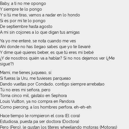
Baby, a ti no me opongo
Y siempre te lo pongo
Y si tú me tiras, vamos a nadar en lo hondo
Si es por mí te lo pongo
De septiembre hasta agosto
A mi sin cojones a lo que digan tus amigas
Ya yo me enteré, se nota cuando me ves
Ahí donde no has llegao sabes que yo te llevaré
Y dime qué quieres beber, es que tú eres mi bebé
¿Y de nosotros quién va a hablar? Si no nos dejamos ver (¿Me
sigue’?)
Mami, me tienes juqueao, sí
Si fueras la Uru, me tuvieses parqueao
Dando vueltas por Condado, contigo siempre arrebatao
Tú no eres mi señora, pero
Toma cinco mil, gástalo en Sephora
Louis Vuitton, ya no compra en Pandora
Como piercing, a los hombres perfora, eh-eh-eh
Hace tiempo le rompieron el cora (El cora)
Estudiosa, puesta pa ser doctora (Doctora)
Pero (Pero), le gustan los títeres wheeliando motoras (Motoras)