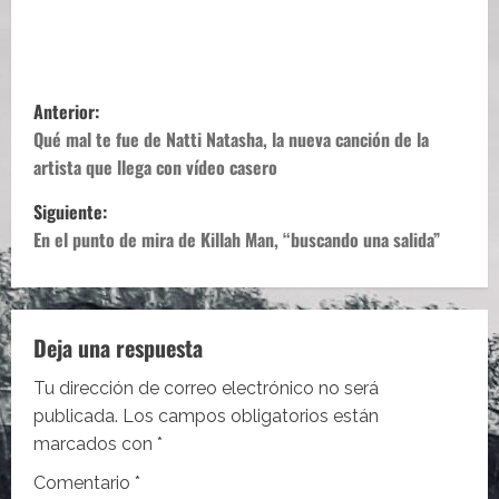
N
Anterior:
a
Qué mal te fue de Natti Natasha, la nueva canción de la
artista que llega con vídeo casero
v
Siguiente:
e
En el punto de mira de Killah Man, “buscando una salida”
g
a
Deja una respuesta
c
Tu dirección de correo electrónico no será
i
publicada.
Los campos obligatorios están
marcados con
*
ó
Comentario
*