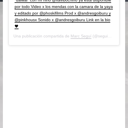
por todo Video x los mendas con la camara de la yaya
y editado por @phoskifilms Prod x @andresgoiburu y
@pinkhousx Sonido x @andresgoiburu Link en la bio
🖤
Una publicación compartida de
Marc Seguí
(@seguimarc) el
29