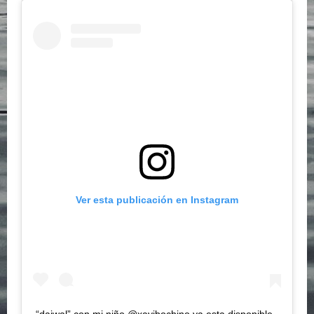
Ver esta publicación en Instagram
“daiwal” con mi niño @xavibochino ya esta disponible