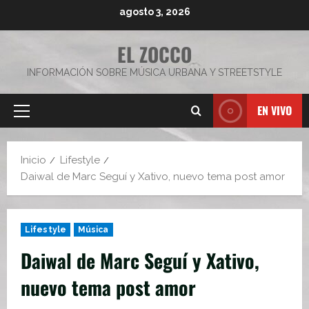
Saltar
agosto 3, 2026
al
contenido
EL ZOCCO
INFORMACIÓN SOBRE MÚSICA URBANA Y STREETSTYLE
EN VIVO
Menú
principal
Inicio
Lifestyle
Daiwal de Marc Seguí y Xativo, nuevo tema post amor
Lifestyle
Música
Daiwal de Marc Seguí y Xativo,
nuevo tema post amor