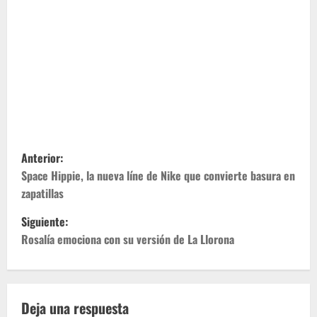
N
Anterior:
a
Space Hippie, la nueva líne de Nike que convierte basura en
zapatillas
v
Siguiente:
e
Rosalía emociona con su versión de La Llorona
g
a
Deja una respuesta