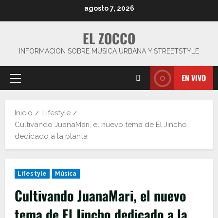
Saltar
agosto 7, 2026
al
contenido
EL ZOCCO
INFORMACIÓN SOBRE MÚSICA URBANA Y STREETSTYLE
EN VIVO
Menú
principal
Inicio
Lifestyle
Cultivando JuanaMari, el nuevo tema de El Jincho
dedicado a la planta
Lifestyle
Música
Cultivando JuanaMari, el nuevo
tema de El Jincho dedicado a la