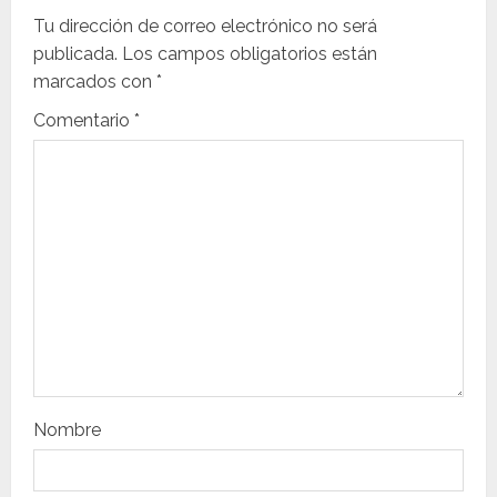
c
Tu dirección de correo electrónico no será
i
publicada.
Los campos obligatorios están
marcados con
*
ó
Comentario
*
n
d
e
e
n
t
r
Nombre
a