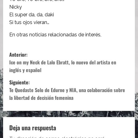
Nicky
El super da, da, daki
Si tus ojos vieran…
En otras noticias relacionadas de interés,
N
Anterior:
a
Ice on my Neck de Lalo Ebratt, lo nuevo del artista en
inglés y español
v
Siguiente:
e
Te Quedaste Solo de Edurne y NIA, una colaboración sobre
la libertad de decisión femenina
g
a
c
Deja una respuesta