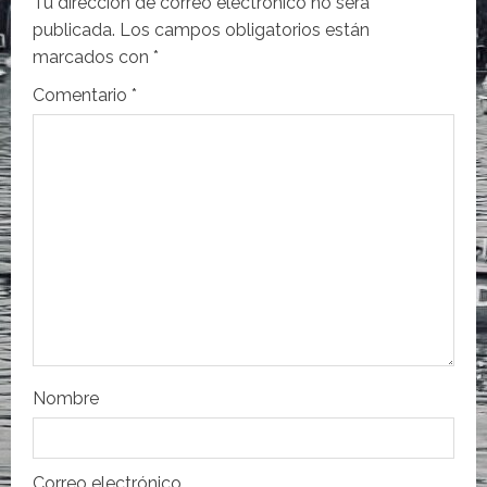
i
Tu dirección de correo electrónico no será
publicada.
Los campos obligatorios están
ó
marcados con
*
n
Comentario
*
d
e
e
n
t
r
Nombre
a
d
Correo electrónico