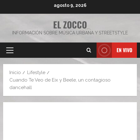
Saltar
agosto 9, 2026
al
contenido
EL ZOCCO
INFORMACIÓN SOBRE MÚSICA URBANA Y STREETSTYLE
EN VIVO
Menú
principal
Inicio
Lifestyle
Cuando Te Veo de Eix y Beele, un contagioso
dancehall