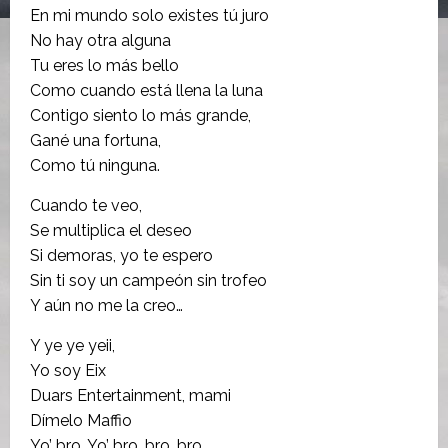
En mi mundo solo existes tú juro
No hay otra alguna
Tu eres lo más bello
Como cuando está llena la luna
Contigo siento lo más grande,
Gané una fortuna,
Como tú ninguna.
Cuando te veo,
Se multiplica el deseo
Si demoras, yo te espero
Sin ti soy un campeón sin trofeo
Y aún no me la creo…
Y ye ye yeii,
Yo soy Eix
Duars Entertainment, mami
Dímelo Maffio
Yo’ bro, Yo’ bro, bro, bro…