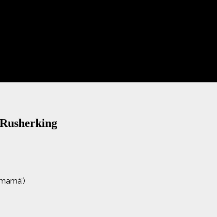
 Rusherking
 mamá’)