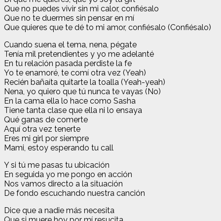
Que no puedes vivir sin mi calor, confiésalo
Que no te duermes sin pensar en mí
Que quieres que te dé to mi amor, confiésalo (Confiésalo)
Cuando suena el tema, nena, pégate
Tenía mil pretendientes y yo me adelanté
En tu relación pasada perdiste la fe
Yo te enamoré, te comí otra vez (Yeah)
Recién bañaíta quitarte la toalla (Yeah-yeah)
Nena, yo quiero que tú nunca te vayas (No)
En la cama ella lo hace como Sasha
Tiene tanta clase que ella ni lo ensaya
Qué ganas de comerte
Aquí otra vez tenerte
Eres mi girl por siempre
Mami, estoy esperando tu call
Y si tú me pasas tu ubicación
En seguida yo me pongo en acción
Nos vamos directo a la situación
De fondo escuchando nuestra canción
Dice que a nadie más necesita
Que si muere hoy por mí resucita