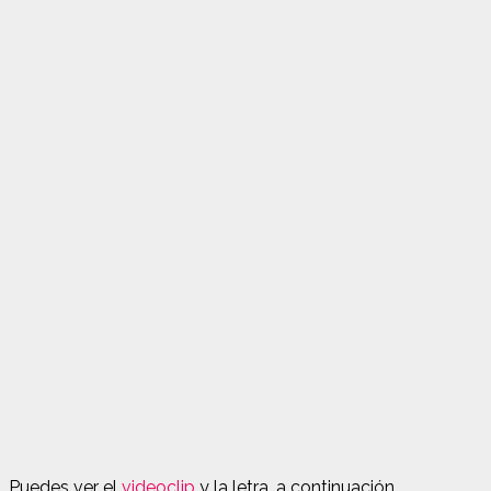
Puedes ver el
videoclip
y la letra, a continuación.