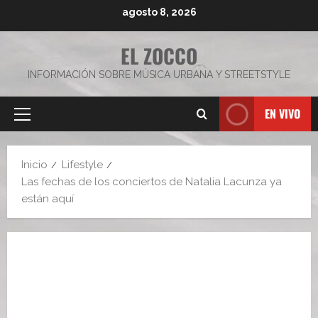
Saltar
agosto 8, 2026
al
contenido
EL ZOCCO
INFORMACIÓN SOBRE MÚSICA URBANA Y STREETSTYLE
EN VIVO
Menú
principal
Inicio
Lifestyle
Las fechas de los conciertos de Natalia Lacunza ya
están aquí