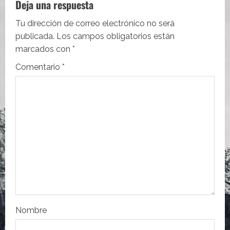
Deja una respuesta
a
Tu dirección de correo electrónico no será
c
publicada.
Los campos obligatorios están
i
marcados con
*
Comentario
*
ó
n
d
e
e
n
t
Nombre
r