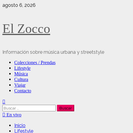
Saltar
agosto 6, 2026
al
contenido
El Zocco
Información sobre música urbana y streetstyle
Menú
Colecciones / Prendas
principal
Lifestyle
Música
Cultura
Viajar
Contacto
Buscar:
En vivo
Inicio
Lifestyle