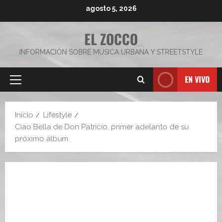
Saltar
agosto 5, 2026
al
contenido
EL ZOCCO
INFORMACIÓN SOBRE MÚSICA URBANA Y STREETSTYLE
EN VIVO
Menú
principal
Inicio
Lifestyle
Ciao Bella de Don Patricio, primer adelanto de su
próximo álbum