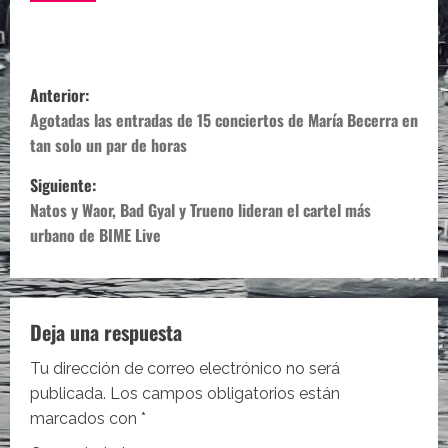
N
Anterior:
a
Agotadas las entradas de 15 conciertos de María Becerra en
tan solo un par de horas
v
Siguiente:
e
Natos y Waor, Bad Gyal y Trueno lideran el cartel más
urbano de BIME Live
g
a
c
Deja una respuesta
i
Tu dirección de correo electrónico no será
publicada.
Los campos obligatorios están
ó
marcados con
*