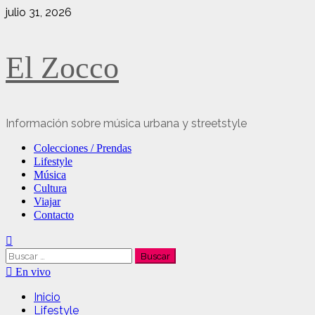
Saltar
julio 31, 2026
al
contenido
El Zocco
Información sobre música urbana y streetstyle
Menú
Colecciones / Prendas
principal
Lifestyle
Música
Cultura
Viajar
Contacto
Buscar:
En vivo
Inicio
Lifestyle