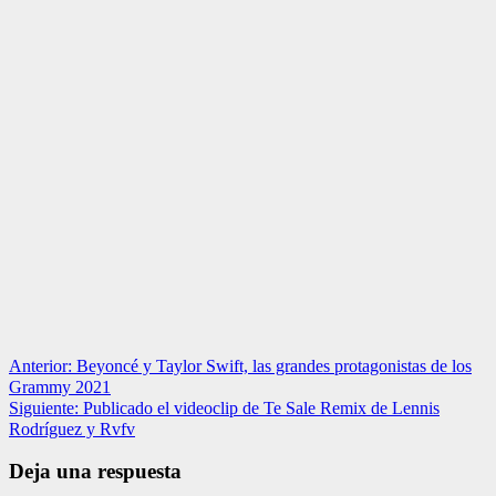
Navegación
Anterior:
Beyoncé y Taylor Swift, las grandes protagonistas de los
Grammy 2021
de
Siguiente:
Publicado el videoclip de Te Sale Remix de Lennis
entradas
Rodríguez y Rvfv
Deja una respuesta