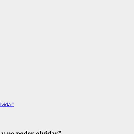
lvidar”
 y no poder olvidar”