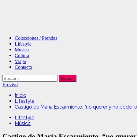
Menú
Colecciones / Prendas
principal
Lifestyle
Música
Cultura
Viajar
Contacto
Buscar:
En vivo
Inicio
Lifestyle
Castigo de María Escarmiento, “no querer y no poder o
Lifestyle
Música
Castigo de María Escarmiento, “no querer