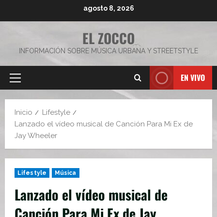
Saltar
agosto 8, 2026
al
contenido
EL ZOCCO
INFORMACIÓN SOBRE MÚSICA URBANA Y STREETSTYLE
EN VIVO
Menú
principal
Inicio
Lifestyle
Lanzado el vídeo musical de Canción Para Mi Ex de
Jay Wheeler
Lifestyle
Música
Lanzado el vídeo musical de
Canción Para Mi Ex de Jay