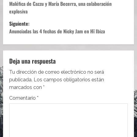
a
Maléfica de Cazzu y María Becerra, una colaboración
explosiva
v
Siguiente:
e
Anunciadas las 4 fechas de Nicky Jam en Hï Ibiza
g
a
Deja una respuesta
c
Tu dirección de correo electrónico no será
i
publicada.
Los campos obligatorios están
marcados con
*
ó
Comentario
*
n
d
e