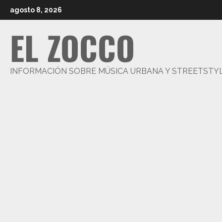
Saltar
agosto 8, 2026
al
EL ZOCCO
contenido
INFORMACIÓN SOBRE MÚSICA URBANA Y STREETSTY