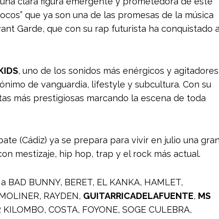
una clara figura emergente y prometedora de este
ocos” que ya son una de las promesas de la música
ant Garde, que con su rap futurista ha conquistado 
KIDS
, uno de los sonidos más enérgicos y agitadores
ónimo de vanguardia, lifestyle y subcultura. Con su
stas más prestigiosas marcando la escena de toda
ate (Cádiz) ya se prepara para vivir en julio una gra
con mestizaje, hip hop, trap y el rock más actual.
ado a BAD BUNNY, BERET, EL KANKA, HAMLET,
 MOLINER, RAYDEN,
GUITARRICADELAFUENTE
,
MS
 KILOMBO, COSTA, FOYONE, SOGE CULEBRA,