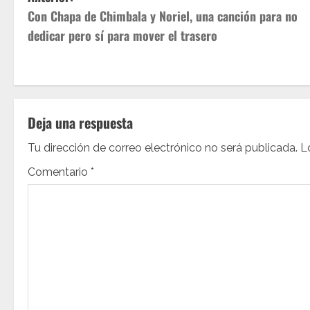
N
Con Chapa de Chimbala y Noriel, una canción para no
a
dedicar pero sí para mover el trasero
v
e
g
Deja una respuesta
a
Tu dirección de correo electrónico no será publicada.
L
c
Comentario
*
i
ó
n
d