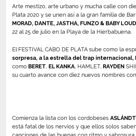
Arte mestizo, arte urbano y mucha calle con diez
Plata 2020 y se unen así a la gran familia de Ba
MORAD, DANTE, JASTHA, FUNZO & BABY LOUD,
22 al 25 de julio en la Playa de la Hierbabuena.
El FESTIVAL CABO DE PLATA sube como la espuma
sorpresa, a la estrella del trap internacional
como
BERET
,
EL KANKA
, HAMLET,
RAYDEN
SHI
su cuarto avance con diez nuevos nombres con
Comienza la lista con los cordobeses
ASLÁNDT
está fatal de los nervios y que ellos solos sab
canciones de las buenas con ritmo y sabrosura.