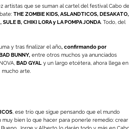
 artistas que se suman al cartel del festival Cabo d
rbate:
THE ZOMBIE KIDS, ASLANDTICOS, DESAKATO,
 SULE B, CHIKI LORA y LA POMPA JONDA
. Todo, del
 y tras finalizar el año
, confirmando por
, BAD BUNNY,
entre otros muchos ya anunciados
NOVA,
BAD GYAL
y un largo etcétera, ahora llega en
 mucho arte.
ICOS
, ese trío que sigue pensando que el mundo
en muy bien lo que hacer para ponerle remedio: crear
 Bueno, Jorge y Alberto lo darán todo y más en Cab