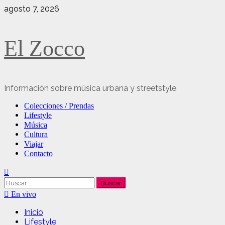
Saltar
agosto 7, 2026
al
contenido
El Zocco
Información sobre música urbana y streetstyle
Menú
Colecciones / Prendas
principal
Lifestyle
Música
Cultura
Viajar
Contacto
Buscar:
En vivo
Inicio
Lifestyle