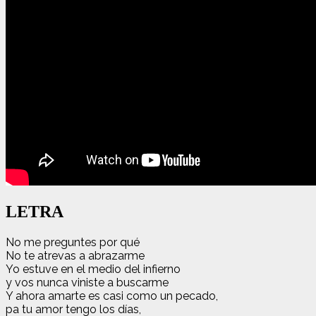
LETRA
No me preguntes por qué
No te atrevas a abrazarme
Yo estuve en el medio del infierno
y vos nunca viniste a buscarme
Y ahora amarte es casi como un pecado,
pa tu amor tengo los días,