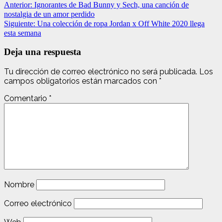
Navegación
Anterior:
Ignorantes de Bad Bunny y Sech, una canción de
nostalgia de un amor perdido
de
Siguiente:
Una colección de ropa Jordan x Off White 2020 llega
entradas
esta semana
Deja una respuesta
Tu dirección de correo electrónico no será publicada.
Los
campos obligatorios están marcados con
*
Comentario
*
Nombre
Correo electrónico