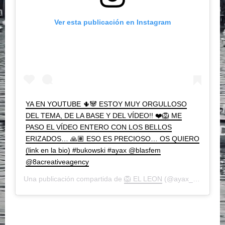
Ver esta publicación en Instagram
YA EN YOUTUBE 🌵🐼 ESTOY MUY ORGULLOSO
DEL TEMA, DE LA BASE Y DEL VÍDEO!! ❤️🦁 ME
PASO EL VÍDEO ENTERO CON LOS BELLOS
ERIZADOS… 🙏🏽 ESO ES PRECIOSO… OS QUIERO
(link en la bio) #bukowski #ayax @blasfem
@8acreativeagency
Una publicación compartida de
🦁 EL LEON
(@ayax_albayzin) el