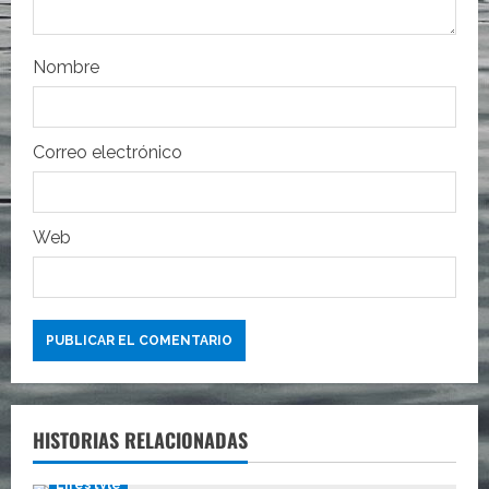
r
a
Nombre
d
a
Correo electrónico
s
Web
HISTORIAS RELACIONADAS
Lifestyle