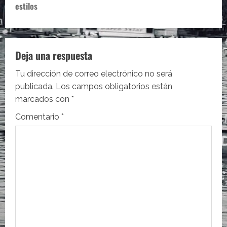
g
estilos
a
c
Deja una respuesta
i
Tu dirección de correo electrónico no será
ó
publicada.
Los campos obligatorios están
marcados con
*
n
Comentario
*
d
e
e
n
t