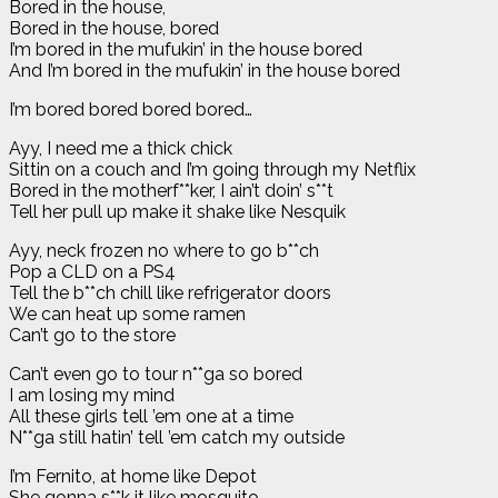
Bored in the house,
Bored in the house, bored
I’m bored in the mufukin’ in the house bored
And I’m bored in the mufukin’ in the house bored
I’m bored bored bored bored…
Ayy, I need me a thick chick
Sittin on a couch and I’m going through my Netflix
Bored in the motherf**ker, I ain’t doin’ s**t
Tell her pull up make it shake like Nesquik
Ayy, neck frozen no where to go b**ch
Pop a CLD on a PS4
Tell the b**ch chill like refrigerator doors
We can heat up some ramen
Can’t go to the store
Can’t eνen go to tour n**ga so bored
I am losing my mind
All these girls tell ’em one at a time
N**ga still hatin’ tell ’em catch my outside
I’m Fernito, at home like Depot
She gonna s**k it like mosquito