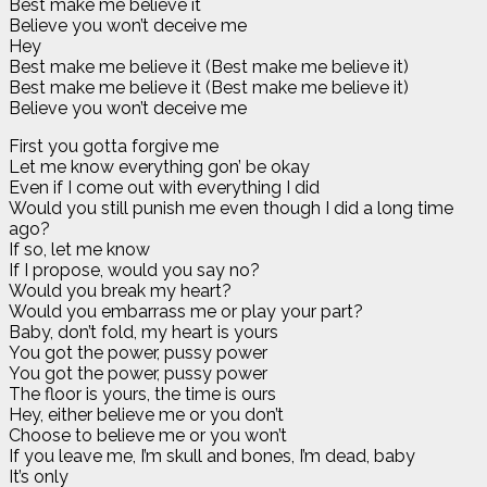
Best make me believe it
Believe you won’t deceive me
Hey
Best make me believe it (Best make me believe it)
Best make me believe it (Best make me believe it)
Believe you won’t deceive me
First you gotta forgive me
Let me know everything gon’ be okay
Even if I come out with everything I did
Would you still punish me even though I did a long time
ago?
If so, let me know
If I propose, would you say no?
Would you break my heart?
Would you embarrass me or play your part?
Baby, don’t fold, my heart is yours
You got the power, pussy power
You got the power, pussy power
The floor is yours, the time is ours
Hey, either believe me or you don’t
Choose to believe me or you won’t
If you leave me, I’m skull and bones, I’m dead, baby
It’s only