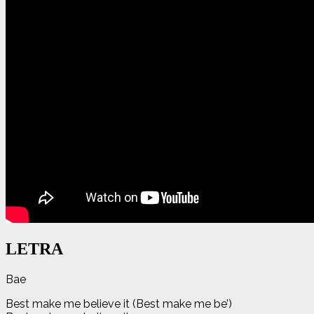
LETRA
Bae
Best make me believe it (Best make me be’)