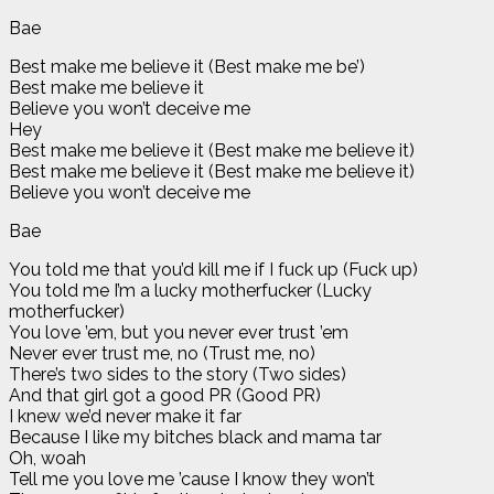
Bae
Best make me believe it (Best make me be’)
Best make me believe it
Believe you won’t deceive me
Hey
Best make me believe it (Best make me believe it)
Best make me believe it (Best make me believe it)
Believe you won’t deceive me
Bae
You told me that you’d kill me if I fuck up (Fuck up)
You told me I’m a lucky motherfucker (Lucky
motherfucker)
You love ’em, but you never ever trust ’em
Never ever trust me, no (Trust me, no)
There’s two sides to the story (Two sides)
And that girl got a good PR (Good PR)
I knew we’d never make it far
Because I like my bitches black and mama tar
Oh, woah
Tell me you love me ’cause I know they won’t