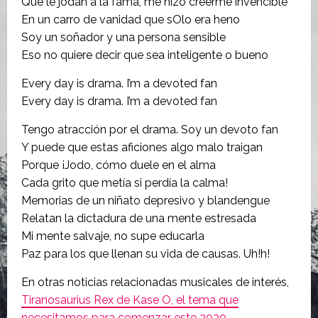
Que le jodan a la fama, me hizo creerme invencible
En un carro de vanidad que sOlo era heno
Soy un soñador y una persona sensible
Eso no quiere decir que sea inteligente o bueno
Every day is drama. I’m a devoted fan
Every day is drama. I’m a devoted fan
Tengo atracción por el drama. Soy un devoto fan
Y puede que estas aficiones algo malo traigan
Porque ¡Jodo, cómo duele en el alma
Cada grito que metía si perdía la calma!
Memorias de un niñato depresivo y blandengue
Relatan la dictadura de una mente estresada
Mi mente salvaje, no supe educarla
Paz para los que llenan su vida de causas. Uh!h!
En otras noticias relacionadas musicales de interés,
Tiranosaurius Rex de Kase O, el tema que
necesitamos para comenzar este 2020.