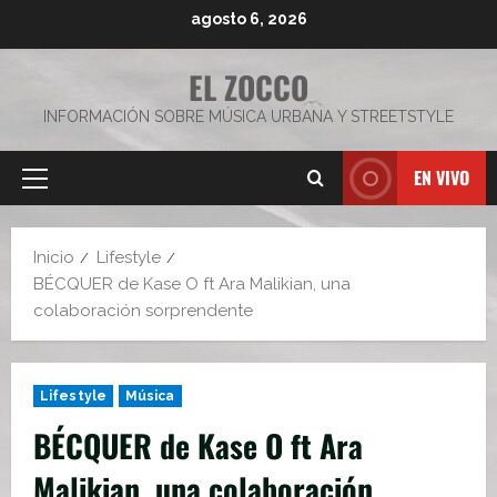
Saltar
agosto 6, 2026
al
contenido
EL ZOCCO
INFORMACIÓN SOBRE MÚSICA URBANA Y STREETSTYLE
EN VIVO
Menú
principal
Inicio
Lifestyle
BÉCQUER de Kase O ft Ara Malikian, una
colaboración sorprendente
Lifestyle
Música
BÉCQUER de Kase O ft Ara
Malikian, una colaboración