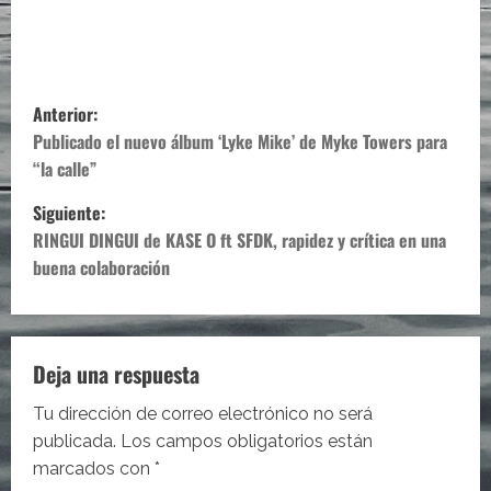
N
Anterior:
a
Publicado el nuevo álbum ‘Lyke Mike’ de Myke Towers para
“la calle”
v
Siguiente:
e
RINGUI DINGUI de KASE O ft SFDK, rapidez y crítica en una
buena colaboración
g
a
c
Deja una respuesta
i
Tu dirección de correo electrónico no será
publicada.
Los campos obligatorios están
ó
marcados con
*