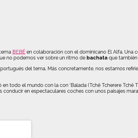
o tema
BEBÉ
en colaboración con el dominicano El Alfa. Una 
s que no podemos ver sobre un ritmo de
bachata
que también 
n portugués del tema.
Más concretamente, nos estamos refirie
nfó en todo el mundo con la con ‘Balada (Tchê Tcherere Tchê 
s conducir en espectaculares coches con unos paisajes marav