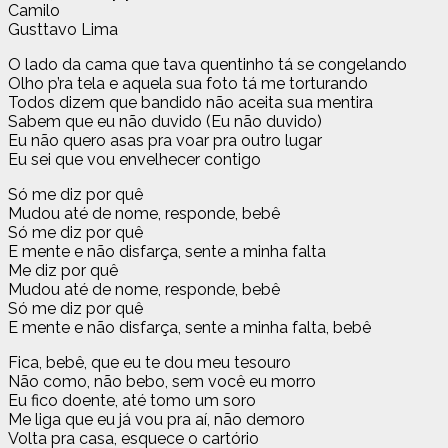
Camilo
Gusttavo Lima
O lado da cama que tava quentinho tá se congelando
Olho p’ra tela e aquela sua foto tá me torturando
Todos dizem que bandido não aceita sua mentira
Sabem que eu não duvido (Eu não duvido)
Eu não quero asas pra voar pra outro lugar
Eu sei que vou envelhecer contigo
Só me diz por quê
Mudou até de nome, responde, bebê
Só me diz por quê
E mente e não disfarça, sente a minha falta
Me diz por quê
Mudou até de nome, responde, bebê
Só me diz por quê
E mente e não disfarça, sente a minha falta, bebê
Fica, bebê, que eu te dou meu tesouro
Não como, não bebo, sem você eu morro
Eu fico doente, até tomo um soro
Me liga que eu já vou pra aí, não demoro
Volta pra casa, esquece o cartório