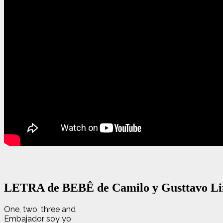
LETRA de BEBÊ de Camilo y Gusttavo L
One, two, three and
Embajador soy yo